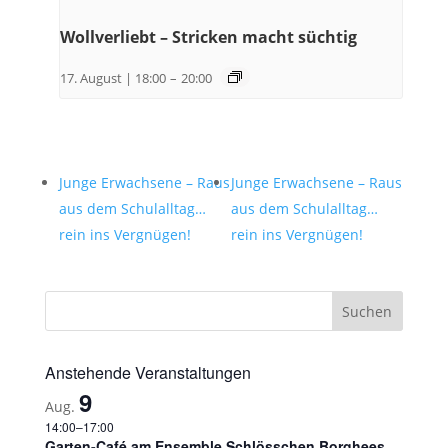
Wollverliebt – Stricken macht süchtig
17. August | 18:00
–
20:00
Junge Erwachsene – Raus
Junge Erwachsene – Raus
aus dem Schulalltag…
aus dem Schulalltag…
rein ins Vergnügen!
rein ins Vergnügen!
Anstehende Veranstaltungen
9
Aug.
14:00
–
17:00
Garten-Café am Ensemble Schlösschen Borghees