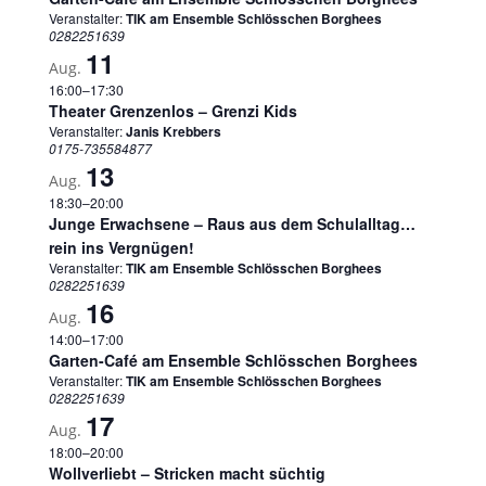
Veranstalter:
TIK am Ensemble Schlösschen Borghees
0282251639
11
Aug.
16:00
–
17:30
Theater Grenzenlos – Grenzi Kids
Veranstalter:
Janis Krebbers
0175-735584877
13
Aug.
18:30
–
20:00
Junge Erwachsene – Raus aus dem Schulalltag…
rein ins Vergnügen!
Veranstalter:
TIK am Ensemble Schlösschen Borghees
0282251639
16
Aug.
14:00
–
17:00
Garten-Café am Ensemble Schlösschen Borghees
Veranstalter:
TIK am Ensemble Schlösschen Borghees
0282251639
17
Aug.
18:00
–
20:00
Wollverliebt – Stricken macht süchtig