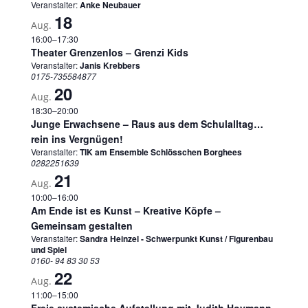
Veranstalter:
Anke Neubauer
18
Aug.
16:00
–
17:30
Theater Grenzenlos – Grenzi Kids
Veranstalter:
Janis Krebbers
0175-735584877
20
Aug.
18:30
–
20:00
Junge Erwachsene – Raus aus dem Schulalltag…
rein ins Vergnügen!
Veranstalter:
TIK am Ensemble Schlösschen Borghees
0282251639
21
Aug.
10:00
–
16:00
Am Ende ist es Kunst – Kreative Köpfe –
Gemeinsam gestalten
Veranstalter:
Sandra Heinzel - Schwerpunkt Kunst / Figurenbau
und Spiel
0160- 94 83 30 53
22
Aug.
11:00
–
15:00
Freie systemische Aufstellung mit Judith Hoymann