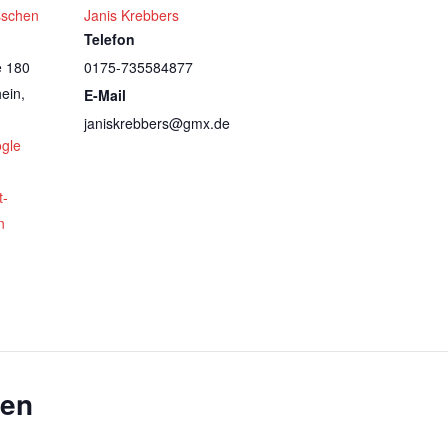
sschen
Janis Krebbers
Telefon
e 180
0175-735584877
ein
,
E-Mail
janiskrebbers@gmx.de
gle
t-
n
gen