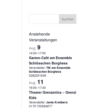
sum
Datenschutzerklärung
Cookie-Richtlinie (EU)
Anstehende
Veranstaltungen
9
Aug.
14:00
–
17:00
Garten-Café am Ensemble
Schlösschen Borghees
Veranstalter:
TIK am Ensemble
Schlösschen Borghees
0282251639
11
Aug.
16:00
–
17:30
Theater Grenzenlos – Grenzi
Kids
Veranstalter:
Janis Krebbers
0175-735584877