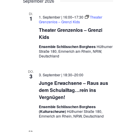
September 2026
DI.
1. September | 16:00
–
17:30
Theater
1
Grenzenlos – Grenzi Kids
Theater Grenzenlos – Grenzi
Kids
Ensemble Schlösschen Borghees
Hüthumer
Straße 180, Emmerich am Rhein, NRW,
Deutschland
DO.
3. September | 18:30
–
20:00
3
Junge Erwachsene – Raus aus
dem Schulalltag…rein ins
Vergnügen!
Ensemble Schlösschen Borghees
(Kulturscheune)
Hüthumer Straße 180,
Emmerich am Rhein, NRW, Deutschland
SA.