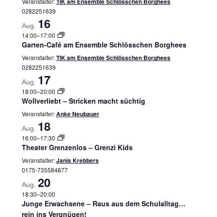
Veranstalter:
TIK am Ensemble Schlösschen Borghees
0282251639
16
Aug.
14:00
–
17:00
Garten-Café am Ensemble Schlösschen Borghees
Veranstalter:
TIK am Ensemble Schlösschen Borghees
0282251639
17
Aug.
18:00
–
20:00
Wollverliebt – Stricken macht süchtig
Veranstalter:
Anke Neubauer
18
Aug.
16:00
–
17:30
Theater Grenzenlos – Grenzi Kids
Veranstalter:
Janis Krebbers
0175-735584877
20
Aug.
18:30
–
20:00
Junge Erwachsene – Raus aus dem Schulalltag…
rein ins Vergnügen!