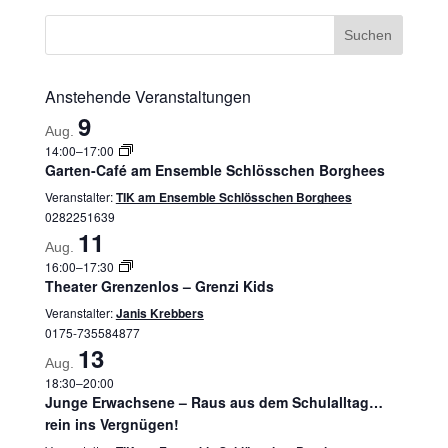
Anstehende Veranstaltungen
9
Aug.
14:00
–
17:00
Garten-Café am Ensemble Schlösschen Borghees
Veranstalter:
TIK am Ensemble Schlösschen Borghees
0282251639
11
Aug.
16:00
–
17:30
Theater Grenzenlos – Grenzi Kids
Veranstalter:
Janis Krebbers
0175-735584877
13
Aug.
18:30
–
20:00
Junge Erwachsene – Raus aus dem Schulalltag…
rein ins Vergnügen!