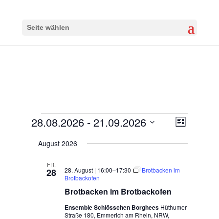
Seite wählen
Veranstaltungen
28.08.2026
 - 
21.09.2026
Ansichten-
Veranstalt
Liste
Ansichten-
Navigation
Datum
Navigation
August 2026
wählen.
FR.
28. August | 16:00
–
17:30
Brotbacken im
28
Brotbackofen
Brotbacken im Brotbackofen
Ensemble Schlösschen Borghees
Hüthumer
Straße 180, Emmerich am Rhein, NRW,