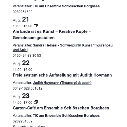
Veranstalter:
TIK am Ensemble Schlösschen Borghees
0282251639
21
Aug.
10:00
–
16:00
Am Ende ist es Kunst – Kreative Köpfe –
Gemeinsam gestalten
Veranstalter:
Sandra Heinzel - Schwerpunkt Kunst / Figurenbau
und Spiel
0160- 94 83 30 53
22
Aug.
11:00
–
15:00
Freie systemische Aufstellung mit Judith Hoymann
Veranstalter:
Judith Hoymann (Theaterpädagogin)
0049-1628 601612
23
Aug.
14:00
–
17:00
Garten-Café am Ensemble Schlösschen Borghees
Veranstalter:
TIK am Ensemble Schlösschen Borghees
0282251639
Kalender anzeigen