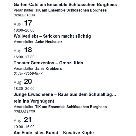
Garten-Café am Ensemble Schlösschen Borghees
Veranstalter:
TIK am Ensemble Schlösschen Borghees
0282251639
17
Aug.
18:00
–
20:00
Wollverliebt – Stricken macht süchtig
Veranstalter:
Anke Neubauer
18
Aug.
16:00
–
17:30
Theater Grenzenlos – Grenzi Kids
Veranstalter:
Janis Krebbers
0175-735584877
20
Aug.
18:30
–
20:00
Junge Erwachsene – Raus aus dem Schulalltag…
rein ins Vergnügen!
Veranstalter:
TIK am Ensemble Schlösschen Borghees
0282251639
21
Aug.
10:00
–
16:00
Am Ende ist es Kunst – Kreative Köpfe –