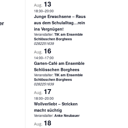
13
Aug.
18:30
–
20:00
Junge Erwachsene – Raus
er
aus dem Schulalltag…rein
ins Vergnügen!
Veranstalter:
TIK am Ensemble
Schlösschen Borghees
0282251639
16
Aug.
14:00
–
17:00
Garten-Café am Ensemble
Schlösschen Borghees
Veranstalter:
TIK am Ensemble
Schlösschen Borghees
0282251639
17
Aug.
18:00
–
20:00
Wollverliebt – Stricken
macht süchtig
Veranstalter:
Anke Neubauer
18
Aug.