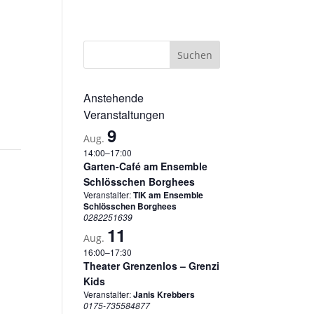
sum
Datenschutzerklärung
Cookie-Richtlinie (EU)
Anstehende
Veranstaltungen
9
Aug.
14:00
–
17:00
Garten-Café am Ensemble
Schlösschen Borghees
Veranstalter:
TIK am Ensemble
Schlösschen Borghees
0282251639
11
Aug.
16:00
–
17:30
Theater Grenzenlos – Grenzi
Kids
Veranstalter:
Janis Krebbers
0175-735584877