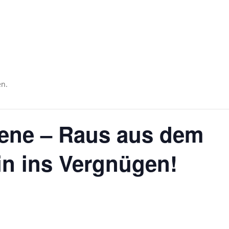
Impres
Ticketshop
en.
ene – Raus aus dem
in ins Vergnügen!