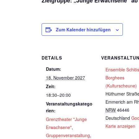
Zielgruppe: „Junge Erwachsene“ ab
Zum Kalender hinzufügen
DETAILS
VERANSTALTU
Datum:
Ensemble Schlö
18. November 2027
Borghees
(Kulturscheune)
Zeit:
Hüthumer Straß
18:30–20:00
Emmerich am Rh
Veranstaltungskatego
NRW
46446
rien:
Deutschland
Goo
Grenztheater "Junge
Karte anzeigen
Erwachsene"
,
Gruppenveranstaltung
,