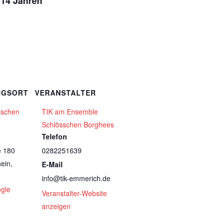
 14 Jahren
NGSORT
VERANSTALTER
sschen
TIK am Ensemble
Schlösschen Borghees
Telefon
e 180
0282251639
ein
,
E-Mail
info@tik-emmerich.de
gle
Veranstalter-Website
anzeigen