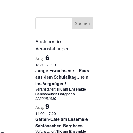
sum
Datenschutzerklärung
Cookie-Richtlinie (EU)
Anstehende
Veranstaltungen
6
Aug.
18:30
–
20:00
Junge Erwachsene – Raus
aus dem Schulalltag…rein
ins Vergnügen!
Veranstalter:
TIK am Ensemble
Schlösschen Borghees
0282251639
9
Aug.
14:00
–
17:00
Garten-Café am Ensemble
Schlösschen Borghees
Veranstalter:
TIK am Ensemble
er