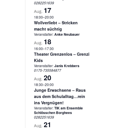
0282251639
17
Aug.
18:00
–
20:00
Wollverliebt – Stricken
macht süchtig
Veranstalter:
Anke Neubauer
18
Aug.
16:00
–
17:30
Theater Grenzenlos – Grenzi
Kids
Veranstalter:
Janis Krebbers
0175-735584877
20
Aug.
18:30
–
20:00
Junge Erwachsene – Raus
aus dem Schulalltag…rein
ins Vergnügen!
Veranstalter:
TIK am Ensemble
Schlösschen Borghees
0282251639
21
Aug.