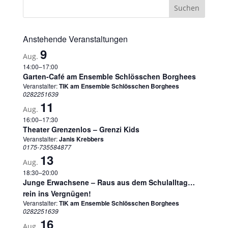
Anstehende Veranstaltungen
9
Aug.
14:00
–
17:00
Garten-Café am Ensemble Schlösschen Borghees
Veranstalter:
TIK am Ensemble Schlösschen Borghees
0282251639
11
Aug.
16:00
–
17:30
Theater Grenzenlos – Grenzi Kids
Veranstalter:
Janis Krebbers
0175-735584877
13
Aug.
18:30
–
20:00
Junge Erwachsene – Raus aus dem Schulalltag…
rein ins Vergnügen!
Veranstalter:
TIK am Ensemble Schlösschen Borghees
0282251639
16
Aug.