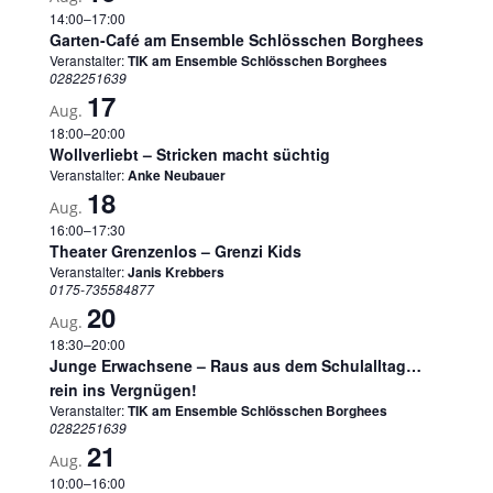
14:00
–
17:00
Garten-Café am Ensemble Schlösschen Borghees
Veranstalter:
TIK am Ensemble Schlösschen Borghees
0282251639
17
Aug.
18:00
–
20:00
Wollverliebt – Stricken macht süchtig
Veranstalter:
Anke Neubauer
18
Aug.
16:00
–
17:30
Theater Grenzenlos – Grenzi Kids
Veranstalter:
Janis Krebbers
0175-735584877
20
Aug.
18:30
–
20:00
Junge Erwachsene – Raus aus dem Schulalltag…
rein ins Vergnügen!
Veranstalter:
TIK am Ensemble Schlösschen Borghees
0282251639
21
Aug.
10:00
–
16:00