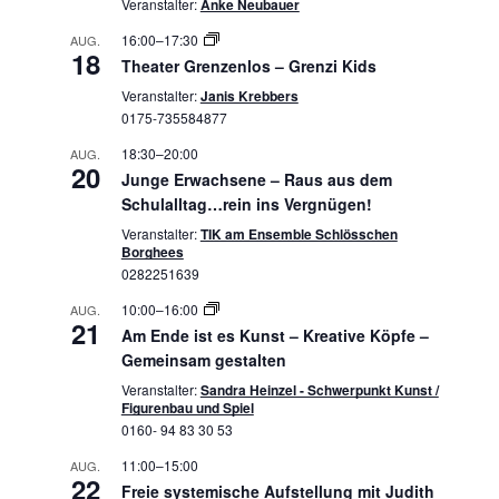
Veranstalter:
Anke Neubauer
16:00
–
17:30
AUG.
18
Theater Grenzenlos – Grenzi Kids
Veranstalter:
Janis Krebbers
0175-735584877
18:30
–
20:00
AUG.
20
Junge Erwachsene – Raus aus dem
Schulalltag…rein ins Vergnügen!
Veranstalter:
TIK am Ensemble Schlösschen
Borghees
0282251639
10:00
–
16:00
AUG.
21
Am Ende ist es Kunst – Kreative Köpfe –
Gemeinsam gestalten
Veranstalter:
Sandra Heinzel - Schwerpunkt Kunst /
Figurenbau und Spiel
0160- 94 83 30 53
11:00
–
15:00
AUG.
22
Freie systemische Aufstellung mit Judith