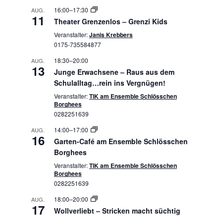
16:00
–
17:30
AUG.
11
Theater Grenzenlos – Grenzi Kids
Veranstalter:
Janis Krebbers
0175-735584877
18:30
–
20:00
AUG.
13
Junge Erwachsene – Raus aus dem
Schulalltag…rein ins Vergnügen!
Veranstalter:
TIK am Ensemble Schlösschen
Borghees
0282251639
14:00
–
17:00
AUG.
16
Garten-Café am Ensemble Schlösschen
Borghees
Veranstalter:
TIK am Ensemble Schlösschen
Borghees
0282251639
18:00
–
20:00
AUG.
17
Wollverliebt – Stricken macht süchtig