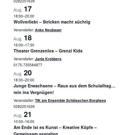
0282251639
17
Aug.
18:00
–
20:00
Wollverliebt – Stricken macht süchtig
Veranstalter:
Anke Neubauer
18
Aug.
16:00
–
17:30
Theater Grenzenlos – Grenzi Kids
Veranstalter:
Janis Krebbers
0175-735584877
20
Aug.
18:30
–
20:00
Junge Erwachsene – Raus aus dem Schulalltag…
rein ins Vergnügen!
Veranstalter:
TIK am Ensemble Schlösschen Borghees
0282251639
21
Aug.
10:00
–
16:00
Am Ende ist es Kunst – Kreative Köpfe –
Gemeinsam gestalten