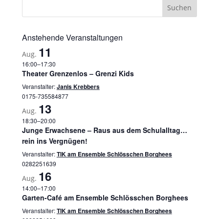
Anstehende Veranstaltungen
11
Aug.
16:00
–
17:30
Theater Grenzenlos – Grenzi Kids
Veranstalter:
Janis Krebbers
0175-735584877
13
Aug.
18:30
–
20:00
Junge Erwachsene – Raus aus dem Schulalltag…
rein ins Vergnügen!
Veranstalter:
TIK am Ensemble Schlösschen Borghees
0282251639
16
Aug.
14:00
–
17:00
Garten-Café am Ensemble Schlösschen Borghees
Veranstalter:
TIK am Ensemble Schlösschen Borghees