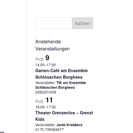
sum
Datenschutzerklärung
Cookie-Richtlinie (EU)
Anstehende
Veranstaltungen
9
Aug.
14:00
–
17:00
Garten-Café am Ensemble
Schlösschen Borghees
Veranstalter:
TIK am Ensemble
Schlösschen Borghees
0282251639
11
Aug.
16:00
–
17:30
Theater Grenzenlos – Grenzi
Kids
Veranstalter:
Janis Krebbers
0175-735584877
er