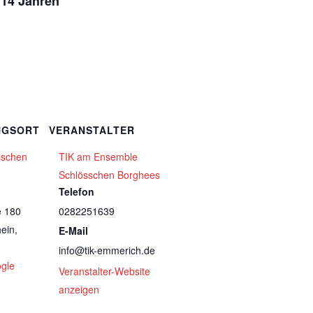
 14 Jahren
NGSORT
VERANSTALTER
sschen
TIK am Ensemble
Schlösschen Borghees
Telefon
e 180
0282251639
ein
,
E-Mail
info@tik-emmerich.de
gle
Veranstalter-Website
anzeigen