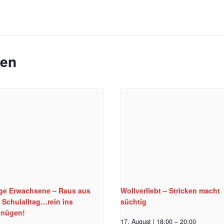
gen
ge Erwachsene – Raus aus
Wollverliebt – Stricken macht
 Schulalltag…rein ins
süchtig
gnügen!
17. August | 18:00
–
20:00