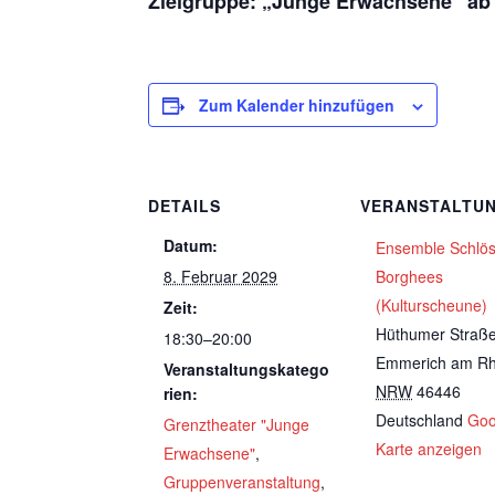
Zielgruppe: „Junge Erwachsene“ ab
Zum Kalender hinzufügen
DETAILS
VERANSTALTU
Datum:
Ensemble Schlö
8. Februar 2029
Borghees
(Kulturscheune)
Zeit:
Hüthumer Straß
18:30–20:00
Emmerich am Rh
Veranstaltungskatego
NRW
46446
rien:
Deutschland
Goo
Grenztheater "Junge
Karte anzeigen
Erwachsene"
,
Gruppenveranstaltung
,