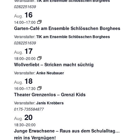
Veranstalter:
TIK am Ensemble Schlösschen Borghees
0282251639
16
Aug.
14:00
–
17:00
Garten-Café am Ensemble Schlösschen Borghees
Veranstalter:
TIK am Ensemble Schlösschen Borghees
0282251639
17
Aug.
18:00
–
20:00
Wollverliebt – Stricken macht süchtig
Veranstalter:
Anke Neubauer
18
Aug.
16:00
–
17:30
Theater Grenzenlos – Grenzi Kids
Veranstalter:
Janis Krebbers
0175-735584877
20
Aug.
18:30
–
20:00
Junge Erwachsene – Raus aus dem Schulalltag…
rein ins Vergnügen!