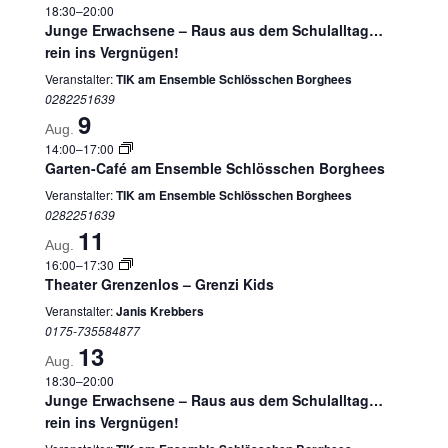
18:30
–
20:00
Junge Erwachsene – Raus aus dem Schulalltag…
rein ins Vergnügen!
Veranstalter:
TIK am Ensemble Schlösschen Borghees
0282251639
9
Aug.
14:00
–
17:00
Garten-Café am Ensemble Schlösschen Borghees
Veranstalter:
TIK am Ensemble Schlösschen Borghees
0282251639
11
Aug.
16:00
–
17:30
Theater Grenzenlos – Grenzi Kids
Veranstalter:
Janis Krebbers
0175-735584877
13
Aug.
18:30
–
20:00
Junge Erwachsene – Raus aus dem Schulalltag…
rein ins Vergnügen!