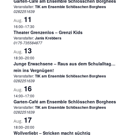
Garten-Café am Ensemble Schlösschen Borghees
Veranstalter:
TIK am Ensemble Schlösschen Borghees
0282251639
11
Aug.
16:00
–
17:30
Theater Grenzenlos – Grenzi Kids
Veranstalter:
Janis Krebbers
0175-735584877
13
Aug.
18:30
–
20:00
Junge Erwachsene – Raus aus dem Schulalltag…
rein ins Vergnügen!
Veranstalter:
TIK am Ensemble Schlösschen Borghees
0282251639
16
Aug.
14:00
–
17:00
Garten-Café am Ensemble Schlösschen Borghees
Veranstalter:
TIK am Ensemble Schlösschen Borghees
0282251639
17
Aug.
18:00
–
20:00
Wollverliebt – Stricken macht süchtig