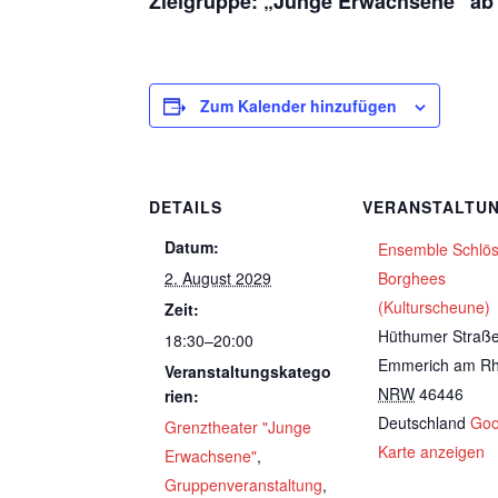
Zielgruppe: „Junge Erwachsene“ ab
Zum Kalender hinzufügen
DETAILS
VERANSTALTU
Datum:
Ensemble Schlö
2. August 2029
Borghees
(Kulturscheune)
Zeit:
Hüthumer Straß
18:30–20:00
Emmerich am Rh
Veranstaltungskatego
NRW
46446
rien:
Deutschland
Goo
Grenztheater "Junge
Karte anzeigen
Erwachsene"
,
Gruppenveranstaltung
,