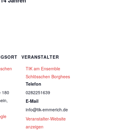
 14 Jahren
NGSORT
VERANSTALTER
sschen
TIK am Ensemble
Schlösschen Borghees
Telefon
e 180
0282251639
ein
,
E-Mail
info@tik-emmerich.de
gle
Veranstalter-Website
anzeigen