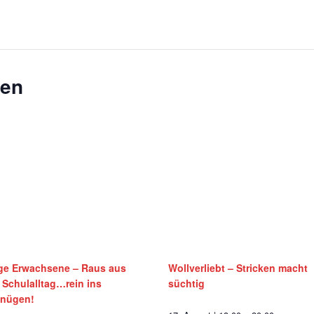
gen
ge Erwachsene – Raus aus
Wollverliebt – Stricken macht
Schulalltag…rein ins
süchtig
gnügen!