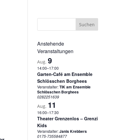
sum
Datenschutzerklärung
Cookie-Richtlinie (EU)
Anstehende
Veranstaltungen
9
Aug.
14:00
–
17:00
Garten-Café am Ensemble
Schlösschen Borghees
Veranstalter:
TIK am Ensemble
Schlösschen Borghees
0282251639
11
Aug.
16:00
–
17:30
Theater Grenzenlos – Grenzi
Kids
Veranstalter:
Janis Krebbers
0175-735584877
er