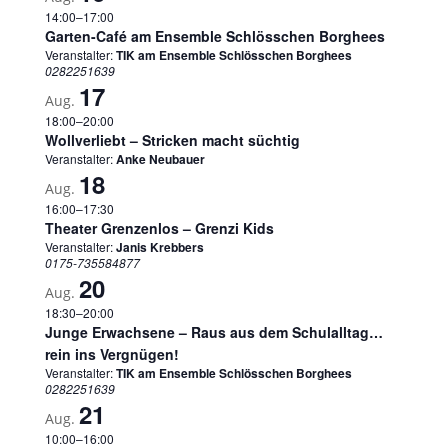
14:00
–
17:00
Garten-Café am Ensemble Schlösschen Borghees
Veranstalter:
TIK am Ensemble Schlösschen Borghees
0282251639
17
Aug.
18:00
–
20:00
Wollverliebt – Stricken macht süchtig
Veranstalter:
Anke Neubauer
18
Aug.
16:00
–
17:30
Theater Grenzenlos – Grenzi Kids
Veranstalter:
Janis Krebbers
0175-735584877
20
Aug.
18:30
–
20:00
Junge Erwachsene – Raus aus dem Schulalltag…
rein ins Vergnügen!
Veranstalter:
TIK am Ensemble Schlösschen Borghees
0282251639
21
Aug.
10:00
–
16:00