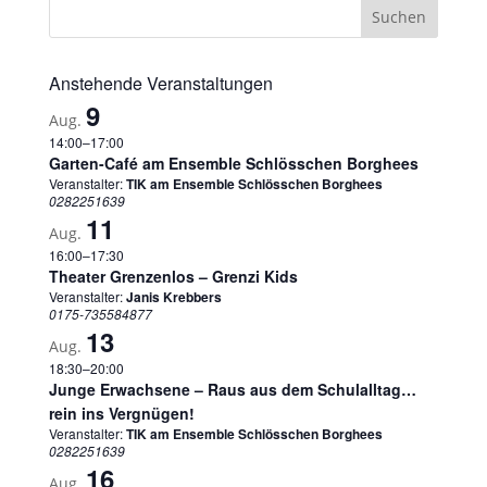
Anstehende Veranstaltungen
9
Aug.
14:00
–
17:00
Garten-Café am Ensemble Schlösschen Borghees
Veranstalter:
TIK am Ensemble Schlösschen Borghees
0282251639
11
Aug.
16:00
–
17:30
Theater Grenzenlos – Grenzi Kids
Veranstalter:
Janis Krebbers
0175-735584877
13
Aug.
18:30
–
20:00
Junge Erwachsene – Raus aus dem Schulalltag…
rein ins Vergnügen!
Veranstalter:
TIK am Ensemble Schlösschen Borghees
0282251639
16
Aug.