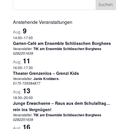
Anstehende Veranstaltungen
9
Aug.
14:00
–
17:00
Garten-Café am Ensemble Schlösschen Borghees
Veranstalter:
TIK am Ensemble Schlösschen Borghees
0282251639
11
Aug.
16:00
–
17:30
Theater Grenzenlos – Grenzi Kids
Veranstalter:
Janis Krebbers
0175-735584877
13
Aug.
18:30
–
20:00
Junge Erwachsene – Raus aus dem Schulalltag…
rein ins Vergnügen!
Veranstalter:
TIK am Ensemble Schlösschen Borghees
0282251639
16
Aug.