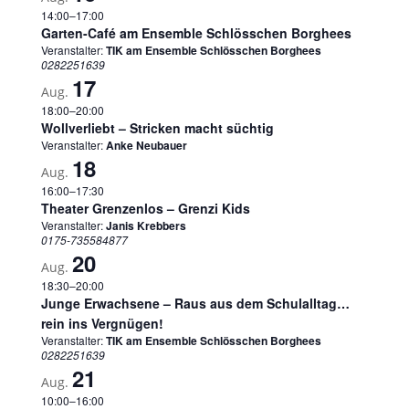
14:00
–
17:00
Garten-Café am Ensemble Schlösschen Borghees
Veranstalter:
TIK am Ensemble Schlösschen Borghees
0282251639
17
Aug.
18:00
–
20:00
Wollverliebt – Stricken macht süchtig
Veranstalter:
Anke Neubauer
18
Aug.
16:00
–
17:30
Theater Grenzenlos – Grenzi Kids
Veranstalter:
Janis Krebbers
0175-735584877
20
Aug.
18:30
–
20:00
Junge Erwachsene – Raus aus dem Schulalltag…
rein ins Vergnügen!
Veranstalter:
TIK am Ensemble Schlösschen Borghees
0282251639
21
Aug.
10:00
–
16:00