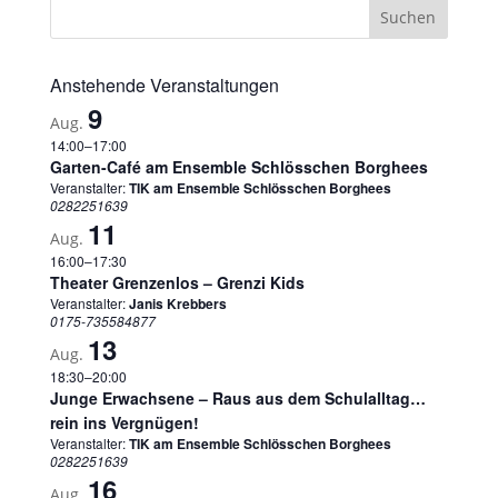
Anstehende Veranstaltungen
9
Aug.
14:00
–
17:00
Garten-Café am Ensemble Schlösschen Borghees
Veranstalter:
TIK am Ensemble Schlösschen Borghees
0282251639
11
Aug.
16:00
–
17:30
Theater Grenzenlos – Grenzi Kids
Veranstalter:
Janis Krebbers
0175-735584877
13
Aug.
18:30
–
20:00
Junge Erwachsene – Raus aus dem Schulalltag…
rein ins Vergnügen!
Veranstalter:
TIK am Ensemble Schlösschen Borghees
0282251639
16
Aug.