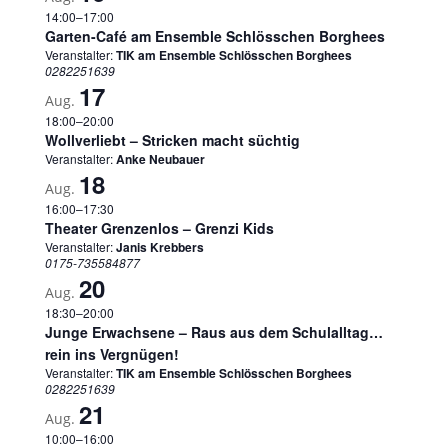
14:00
–
17:00
Garten-Café am Ensemble Schlösschen Borghees
Veranstalter:
TIK am Ensemble Schlösschen Borghees
0282251639
17
Aug.
18:00
–
20:00
Wollverliebt – Stricken macht süchtig
Veranstalter:
Anke Neubauer
18
Aug.
16:00
–
17:30
Theater Grenzenlos – Grenzi Kids
Veranstalter:
Janis Krebbers
0175-735584877
20
Aug.
18:30
–
20:00
Junge Erwachsene – Raus aus dem Schulalltag…
rein ins Vergnügen!
Veranstalter:
TIK am Ensemble Schlösschen Borghees
0282251639
21
Aug.
10:00
–
16:00