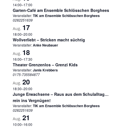
14:00
–
17:00
Garten-Café am Ensemble Schlösschen Borghees
Veranstalter:
TIK am Ensemble Schlösschen Borghees
0282251639
17
Aug.
18:00
–
20:00
Wollverliebt – Stricken macht süchtig
Veranstalter:
Anke Neubauer
18
Aug.
16:00
–
17:30
Theater Grenzenlos – Grenzi Kids
Veranstalter:
Janis Krebbers
0175-735584877
20
Aug.
18:30
–
20:00
Junge Erwachsene – Raus aus dem Schulalltag…
rein ins Vergnügen!
Veranstalter:
TIK am Ensemble Schlösschen Borghees
0282251639
21
Aug.
10:00
–
16:00