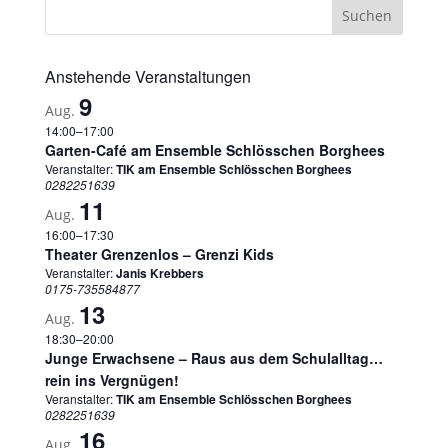
Anstehende Veranstaltungen
9
Aug.
14:00
–
17:00
Garten-Café am Ensemble Schlösschen Borghees
Veranstalter:
TIK am Ensemble Schlösschen Borghees
0282251639
11
Aug.
16:00
–
17:30
Theater Grenzenlos – Grenzi Kids
Veranstalter:
Janis Krebbers
0175-735584877
13
Aug.
18:30
–
20:00
Junge Erwachsene – Raus aus dem Schulalltag…
rein ins Vergnügen!
Veranstalter:
TIK am Ensemble Schlösschen Borghees
0282251639
16
Aug.