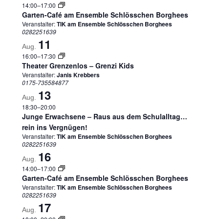
14:00
–
17:00
Garten-Café am Ensemble Schlösschen Borghees
Veranstalter:
TIK am Ensemble Schlösschen Borghees
0282251639
11
Aug.
16:00
–
17:30
Theater Grenzenlos – Grenzi Kids
Veranstalter:
Janis Krebbers
0175-735584877
13
Aug.
18:30
–
20:00
Junge Erwachsene – Raus aus dem Schulalltag…
rein ins Vergnügen!
Veranstalter:
TIK am Ensemble Schlösschen Borghees
0282251639
16
Aug.
14:00
–
17:00
Garten-Café am Ensemble Schlösschen Borghees
Veranstalter:
TIK am Ensemble Schlösschen Borghees
0282251639
17
Aug.