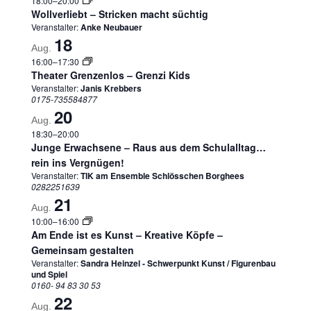
18:00
–
20:00
Wollverliebt – Stricken macht süchtig
Veranstalter:
Anke Neubauer
18
Aug.
16:00
–
17:30
Theater Grenzenlos – Grenzi Kids
Veranstalter:
Janis Krebbers
0175-735584877
20
Aug.
18:30
–
20:00
Junge Erwachsene – Raus aus dem Schulalltag…
rein ins Vergnügen!
Veranstalter:
TIK am Ensemble Schlösschen Borghees
0282251639
21
Aug.
10:00
–
16:00
Am Ende ist es Kunst – Kreative Köpfe –
Gemeinsam gestalten
Veranstalter:
Sandra Heinzel - Schwerpunkt Kunst / Figurenbau
und Spiel
0160- 94 83 30 53
22
Aug.