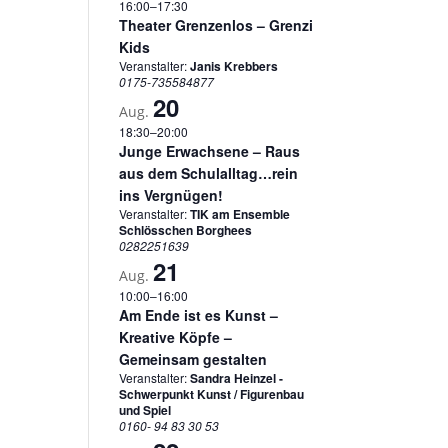
16:00
–
17:30
Theater Grenzenlos – Grenzi
Kids
Veranstalter:
Janis Krebbers
0175-735584877
20
Aug.
18:30
–
20:00
Junge Erwachsene – Raus
aus dem Schulalltag…rein
ins Vergnügen!
Veranstalter:
TIK am Ensemble
Schlösschen Borghees
0282251639
21
Aug.
10:00
–
16:00
Am Ende ist es Kunst –
Kreative Köpfe –
Gemeinsam gestalten
Veranstalter:
Sandra Heinzel -
Schwerpunkt Kunst / Figurenbau
und Spiel
0160- 94 83 30 53