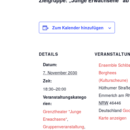
Zielgruppe: „Junge Erwachsene“ ab
Zum Kalender hinzufügen
DETAILS
VERANSTALTU
Datum:
Ensemble Schlö
7. November 2030
Borghees
(Kulturscheune)
Zeit:
Hüthumer Straß
18:30–20:00
Emmerich am Rh
Veranstaltungskatego
NRW
46446
rien:
Deutschland
Goo
Grenztheater "Junge
Karte anzeigen
Erwachsene"
,
Gruppenveranstaltung
,