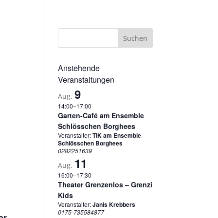
sum
Datenschutzerklärung
Cookie-Richtlinie (EU)
Anstehende
Veranstaltungen
9
Aug.
14:00
–
17:00
Garten-Café am Ensemble
Schlösschen Borghees
Veranstalter:
TIK am Ensemble
Schlösschen Borghees
0282251639
11
Aug.
16:00
–
17:30
Theater Grenzenlos – Grenzi
Kids
Veranstalter:
Janis Krebbers
0175-735584877
er