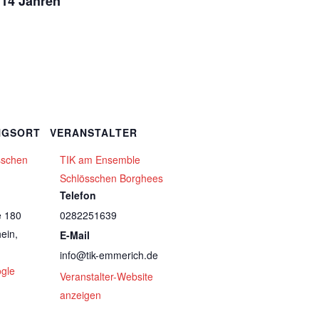
 14 Jahren
NGSORT
VERANSTALTER
sschen
TIK am Ensemble
Schlösschen Borghees
Telefon
e 180
0282251639
ein
,
E-Mail
info@tik-emmerich.de
gle
Veranstalter-Website
anzeigen