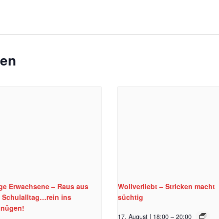
gen
ge Erwachsene – Raus aus
Wollverliebt – Stricken macht
 Schulalltag…rein ins
süchtig
gnügen!
17. August | 18:00
–
20:00