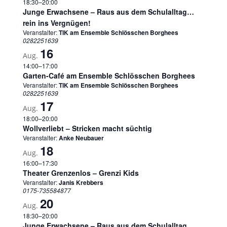
18:30
–
20:00
Junge Erwachsene – Raus aus dem Schulalltag…
rein ins Vergnügen!
Veranstalter:
TIK am Ensemble Schlösschen Borghees
0282251639
16
Aug.
14:00
–
17:00
Garten-Café am Ensemble Schlösschen Borghees
Veranstalter:
TIK am Ensemble Schlösschen Borghees
0282251639
17
Aug.
18:00
–
20:00
Wollverliebt – Stricken macht süchtig
Veranstalter:
Anke Neubauer
18
Aug.
16:00
–
17:30
Theater Grenzenlos – Grenzi Kids
Veranstalter:
Janis Krebbers
0175-735584877
20
Aug.
18:30
–
20:00
Junge Erwachsene – Raus aus dem Schulalltag…