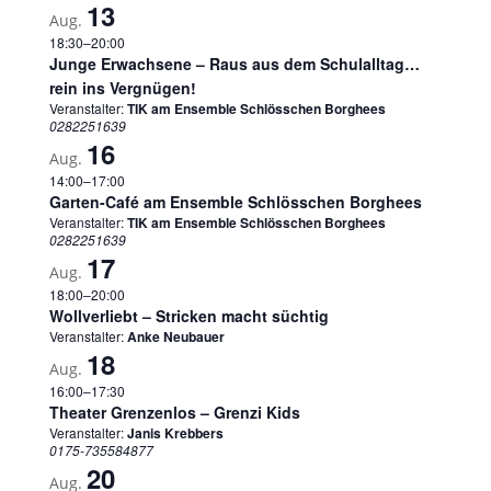
13
Aug.
18:30
–
20:00
Junge Erwachsene – Raus aus dem Schulalltag…
rein ins Vergnügen!
Veranstalter:
TIK am Ensemble Schlösschen Borghees
0282251639
16
Aug.
14:00
–
17:00
Garten-Café am Ensemble Schlösschen Borghees
Veranstalter:
TIK am Ensemble Schlösschen Borghees
0282251639
17
Aug.
18:00
–
20:00
Wollverliebt – Stricken macht süchtig
Veranstalter:
Anke Neubauer
18
Aug.
16:00
–
17:30
Theater Grenzenlos – Grenzi Kids
Veranstalter:
Janis Krebbers
0175-735584877
20
Aug.