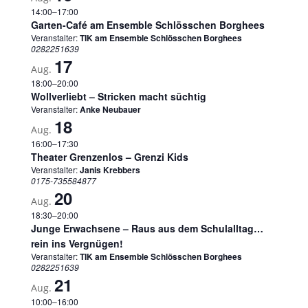
14:00
–
17:00
Garten-Café am Ensemble Schlösschen Borghees
Veranstalter:
TIK am Ensemble Schlösschen Borghees
0282251639
17
Aug.
18:00
–
20:00
Wollverliebt – Stricken macht süchtig
Veranstalter:
Anke Neubauer
18
Aug.
16:00
–
17:30
Theater Grenzenlos – Grenzi Kids
Veranstalter:
Janis Krebbers
0175-735584877
20
Aug.
18:30
–
20:00
Junge Erwachsene – Raus aus dem Schulalltag…
rein ins Vergnügen!
Veranstalter:
TIK am Ensemble Schlösschen Borghees
0282251639
21
Aug.
10:00
–
16:00