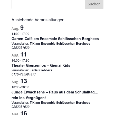
Anstehende Veranstaltungen
9
Aug.
14:00
–
17:00
Garten-Café am Ensemble Schlösschen Borghees
Veranstalter:
TIK am Ensemble Schlösschen Borghees
0282251639
11
Aug.
16:00
–
17:30
Theater Grenzenlos – Grenzi Kids
Veranstalter:
Janis Krebbers
0175-735584877
13
Aug.
18:30
–
20:00
Junge Erwachsene – Raus aus dem Schulalltag…
rein ins Vergnügen!
Veranstalter:
TIK am Ensemble Schlösschen Borghees
0282251639
16
Aug.