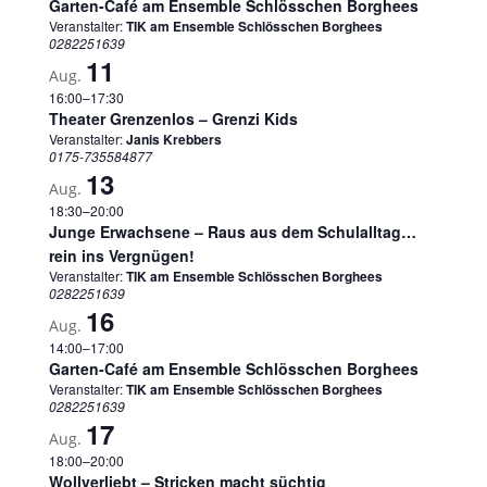
Garten-Café am Ensemble Schlösschen Borghees
Veranstalter:
TIK am Ensemble Schlösschen Borghees
0282251639
11
Aug.
16:00
–
17:30
Theater Grenzenlos – Grenzi Kids
Veranstalter:
Janis Krebbers
0175-735584877
13
Aug.
18:30
–
20:00
Junge Erwachsene – Raus aus dem Schulalltag…
rein ins Vergnügen!
Veranstalter:
TIK am Ensemble Schlösschen Borghees
0282251639
16
Aug.
14:00
–
17:00
Garten-Café am Ensemble Schlösschen Borghees
Veranstalter:
TIK am Ensemble Schlösschen Borghees
0282251639
17
Aug.
18:00
–
20:00
Wollverliebt – Stricken macht süchtig