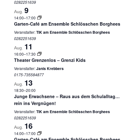
0282251639
9
Aug.
14:00
–
17:00
Garten-Café am Ensemble Schlösschen Borghees
Veranstalter:
TIK am Ensemble Schlösschen Borghees
0282251639
11
Aug.
16:00
–
17:30
Theater Grenzenlos – Grenzi Kids
Veranstalter:
Janis Krebbers
0175-735584877
13
Aug.
18:30
–
20:00
Junge Erwachsene – Raus aus dem Schulalltag…
rein ins Vergnügen!
Veranstalter:
TIK am Ensemble Schlösschen Borghees
0282251639
16
Aug.
14:00
–
17:00
Garten-Café am Ensemble Schlösschen Borghees