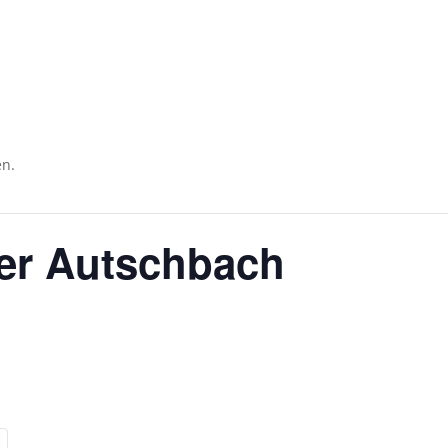
Impres
Ticketshop
en.
ter Autschbach