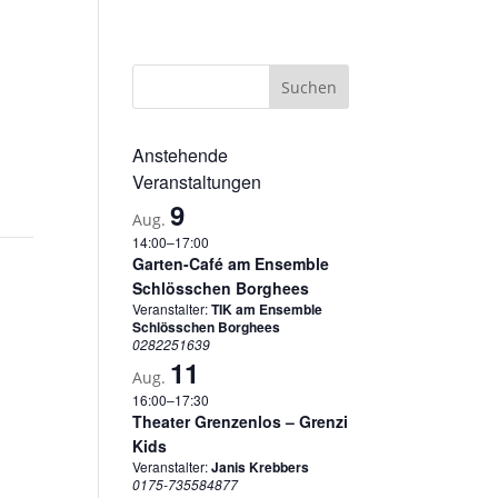
sum
Datenschutzerklärung
Cookie-Richtlinie (EU)
Anstehende
Veranstaltungen
9
Aug.
14:00
–
17:00
Garten-Café am Ensemble
Schlösschen Borghees
Veranstalter:
TIK am Ensemble
Schlösschen Borghees
0282251639
11
Aug.
16:00
–
17:30
Theater Grenzenlos – Grenzi
Kids
Veranstalter:
Janis Krebbers
0175-735584877