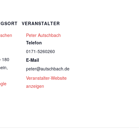
NGSORT
VERANSTALTER
sschen
Peter Autschbach
Telefon
0171-5260260
e 180
E-Mail
ein
,
peter@autschbach.de
Veranstalter-Website
gle
anzeigen