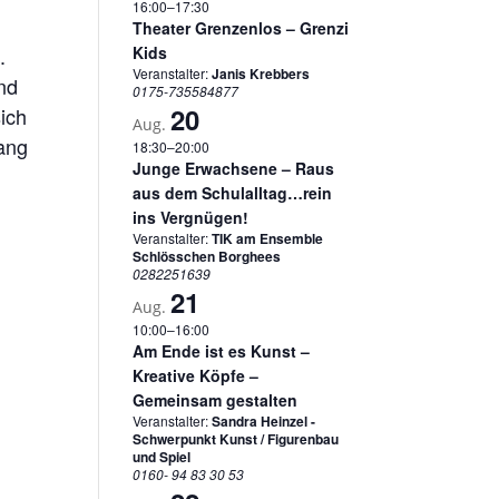
16:00
–
17:30
Theater Grenzenlos – Grenzi
.
Kids
Veranstalter:
Janis Krebbers
nd
0175-735584877
20
sich
Aug.
gang
18:30
–
20:00
Junge Erwachsene – Raus
aus dem Schulalltag…rein
ins Vergnügen!
Veranstalter:
TIK am Ensemble
Schlösschen Borghees
0282251639
21
Aug.
10:00
–
16:00
Am Ende ist es Kunst –
Kreative Köpfe –
Gemeinsam gestalten
Veranstalter:
Sandra Heinzel -
Schwerpunkt Kunst / Figurenbau
und Spiel
0160- 94 83 30 53