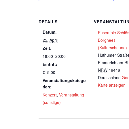
DETAILS
VERANSTALTU
Datum:
Ensemble Schlö
25. April
Borghees
(Kulturscheune)
Zeit:
Hüthumer Straß
18:00–20:00
Emmerich am Rh
Eintritt:
NRW
46446
€15,00
Deutschland
Goo
Veranstaltungskatego
Karte anzeigen
rien:
Konzert
,
Veranstaltung
(sonstige)