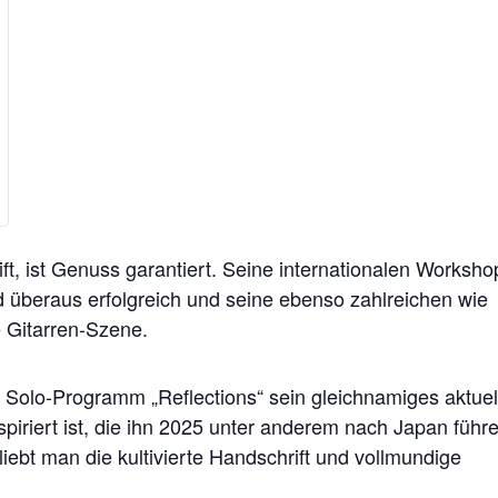
ern
höhe
hl
e
nzahl
cketsanzahl
ter
ft, ist Genuss garantiert. Seine internationalen Worksho
bach
tschbach
d überaus erfolgreich und seine ebenso zahlreichen wie
e Gitarren-Szene.
m Solo-Programm „Reflections“ sein gleichnamiges aktuel
piriert ist, die ihn 2025 unter anderem nach Japan führ
ebt man die kultivierte Handschrift und vollmundige