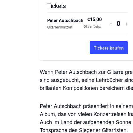
Tickets
€
15,00
Verring
Er
Peter Autschbach
-
+
Anza
56
verfügbar
Gitarrenkonzert
der
di
Ticketa
Ti
Tickets kaufen
für
für
Peter
Pe
Wenn Peter Autschbach zur Gitarre grei
Autsch
Au
sind ausgebucht, seine Lehrbücher sin
brillanten Kompositionen bereichern di
Peter Autschbach präsentiert in seine
Album, das von vielen Konzertreisen ins
Auch im Land der aufgehenden Sonne li
Tonsprache des Siegener Gitarristen.