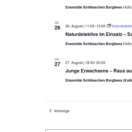
Ensemble Schlösschen Borghees
Hüth
MI.
26. August | 11:00
–
15:00
Naturdetekt
26
Naturdetektive im Einsatz – 
Ensemble Schlösschen Borghees
Hüth
DO.
27. August | 18:30
–
20:00
27
Junge Erwachsene – Raus aus
Ensemble Schlösschen Borghees (Kul
Veranstaltungen
Vorherige