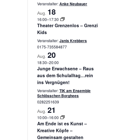
Veranstalter:
Anke Neubauer
18
Aug.
16:00
–
17:30
Theater Grenzenlos – Grenzi
Kids
Veranstalter:
Janis Krebbers
0175-735584877
20
Aug.
18:30
–
20:00
Junge Erwachsene – Raus
aus dem Schulalltag…rein
ins Vergnügen!
Veranstalter:
TIK am Ensemble
Schlösschen Borghees
0282251639
21
Aug.
10:00
–
16:00
Am Ende ist es Kunst –
Kreative Köpfe –
Gemeinsam gestalten