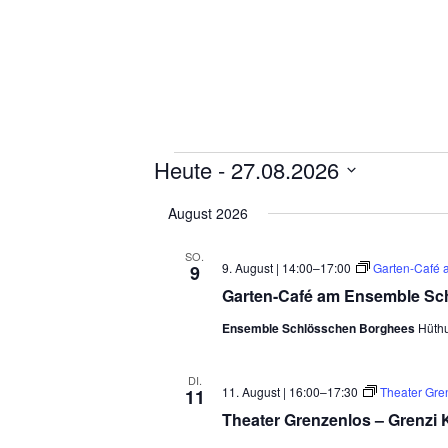
Veranstaltungen
Heute
 - 
27.08.2026
Datum
August 2026
wählen.
SO.
9. August | 14:00
–
17:00
Garten-Café 
9
Garten-Café am Ensemble Sc
Ensemble Schlösschen Borghees
Hüth
DI.
11. August | 16:00
–
17:30
Theater Gre
11
Theater Grenzenlos – Grenzi 