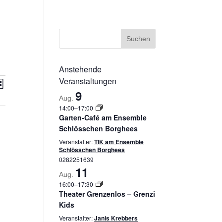
ssum
Datenschutzerklärung
Cookie-Richtlinie (EU)
Anstehende
Veranstaltungen
sichten-
Veranstaltung
ste
Ansichten-
vigation
9
Aug.
Navigation
14:00
–
17:00
Garten-Café am Ensemble
Schlösschen Borghees
Veranstalter:
TIK am Ensemble
Schlösschen Borghees
0282251639
11
Aug.
16:00
–
17:30
Theater Grenzenlos – Grenzi
Kids
Veranstalter:
Janis Krebbers