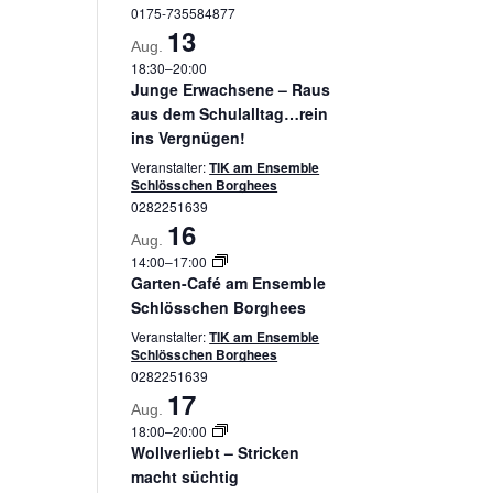
0175-735584877
13
Aug.
18:30
–
20:00
Junge Erwachsene – Raus
aus dem Schulalltag…rein
ins Vergnügen!
Veranstalter:
TIK am Ensemble
Schlösschen Borghees
0282251639
16
Aug.
14:00
–
17:00
Garten-Café am Ensemble
Schlösschen Borghees
Veranstalter:
TIK am Ensemble
Schlösschen Borghees
0282251639
17
Aug.
18:00
–
20:00
Wollverliebt – Stricken
macht süchtig