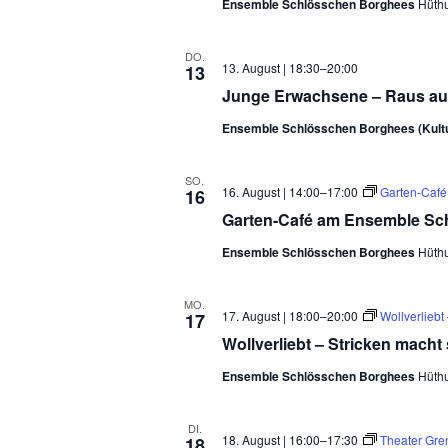
Ensemble Schlösschen Borghees
Hüth
DO.
13. August | 18:30
–
20:00
13
Junge Erwachsene – Raus aus
Ensemble Schlösschen Borghees (Kul
SO.
16. August | 14:00
–
17:00
Garten-Caf
16
Garten-Café am Ensemble Sc
Ensemble Schlösschen Borghees
Hüth
MO.
17. August | 18:00
–
20:00
Wollverliebt
17
Wollverliebt – Stricken macht
Ensemble Schlösschen Borghees
Hüth
DI.
18. August | 16:00
–
17:30
Theater Gre
18