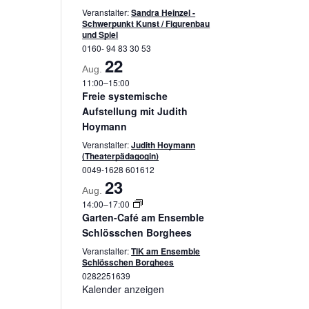
Veranstalter:
Sandra Heinzel -
Schwerpunkt Kunst / Figurenbau
und Spiel
0160- 94 83 30 53
22
Aug.
11:00
–
15:00
Freie systemische
Aufstellung mit Judith
Hoymann
Veranstalter:
Judith Hoymann
(Theaterpädagogin)
0049-1628 601612
23
Aug.
14:00
–
17:00
Garten-Café am Ensemble
Schlösschen Borghees
Veranstalter:
TIK am Ensemble
Schlösschen Borghees
0282251639
Kalender anzeigen