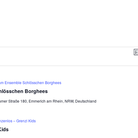
Impre
Ticketshop
An
Li
Na
am Ensemble Schlösschen Borghees
hlösschen Borghees
umer Straße 180, Emmerich am Rhein, NRW, Deutschland
nzenlos – Grenzi Kids
Kids