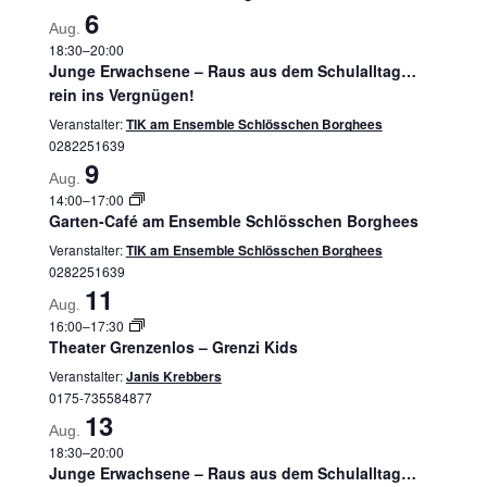
6
Aug.
18:30
–
20:00
Junge Erwachsene – Raus aus dem Schulalltag…
rein ins Vergnügen!
Veranstalter:
TIK am Ensemble Schlösschen Borghees
0282251639
9
Aug.
14:00
–
17:00
Garten-Café am Ensemble Schlösschen Borghees
Veranstalter:
TIK am Ensemble Schlösschen Borghees
0282251639
11
Aug.
16:00
–
17:30
Theater Grenzenlos – Grenzi Kids
Veranstalter:
Janis Krebbers
0175-735584877
13
Aug.
18:30
–
20:00
Junge Erwachsene – Raus aus dem Schulalltag…