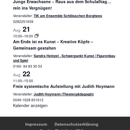
Junge Erwachsene – Raus aus dem Schulalltag…
rein ins Vergnügen!
Veranstalter:
TIK am Ensemble Schlösschen Borghees
0282251639
21
Aug.
10:00
–
16:00
Am Ende ist es Kunst – Kreative Köpfe –
Gemeinsam gestalten
Veranstalter:
Sandra Heinzel - Schwerpunkt Kunst / Figurenbau
und Spiel
0160- 94 83 30 53
22
Aug.
11:00
–
15:00
Freie systemische Aufstellung mit Judith Hoymann
Veranstalter:
Judith Hoymann (Theaterpädagogin)
0049-1628 601612
Kalender anzeigen
Impressum
Datenschutzerklärung