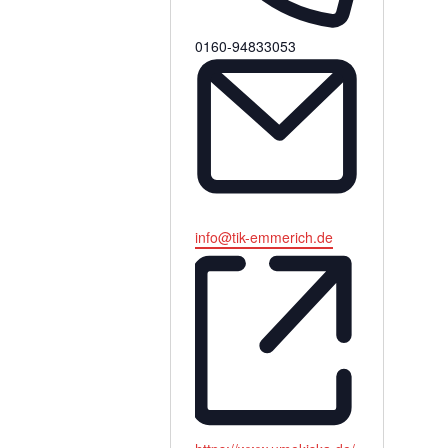
Telefon
0160-94833053
Email
info@tik-emmerich.de
Webseite