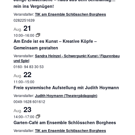
rein ins Vergnügen!
Veranstalter:
TIK am Ensemble Schlösschen Borghees
0282251639
21
Aug.
10:00
–
16:00
Am Ende ist es Kunst – Kreative Köpfe –
Gemeinsam gestalten
Veranstalter:
Sandra Heinzel - Schwerpunkt Kunst / Figurenbau
und Spiel
0160- 94 83 30 53
22
Aug.
11:00
–
15:00
Freie systemische Aufstellung mit Judith Hoymann
Veranstalter:
Judith Hoymann (Theaterpädagogin)
0049-1628 601612
23
Aug.
14:00
–
17:00
Garten-Café am Ensemble Schlösschen Borghees
Veranstalter:
TIK am Ensemble Schlösschen Borghees