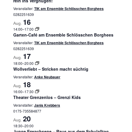
rein ins Vergnügen!
Veranstalter:
TIK am Ensemble Schlösschen Borghees
0282251639
16
Aug.
14:00
–
17:00
Garten-Café am Ensemble Schlösschen Borghees
Veranstalter:
TIK am Ensemble Schlösschen Borghees
0282251639
17
Aug.
18:00
–
20:00
Wollverliebt – Stricken macht süchtig
Veranstalter:
Anke Neubauer
18
Aug.
16:00
–
17:30
Theater Grenzenlos – Grenzi Kids
Veranstalter:
Janis Krebbers
0175-735584877
20
Aug.
18:30
–
20:00
Junge Erwachsene – Raus aus dem Schulalltag…