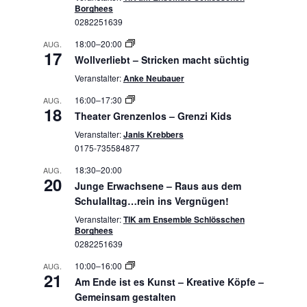
Borghees
0282251639
18:00
–
20:00
AUG.
17
Wollverliebt – Stricken macht süchtig
Veranstalter:
Anke Neubauer
16:00
–
17:30
AUG.
18
Theater Grenzenlos – Grenzi Kids
Veranstalter:
Janis Krebbers
0175-735584877
18:30
–
20:00
AUG.
20
Junge Erwachsene – Raus aus dem
Schulalltag…rein ins Vergnügen!
Veranstalter:
TIK am Ensemble Schlösschen
Borghees
0282251639
10:00
–
16:00
AUG.
21
Am Ende ist es Kunst – Kreative Köpfe –
Gemeinsam gestalten