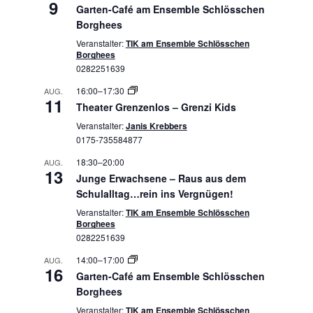
9
Garten-Café am Ensemble Schlösschen
Borghees
Veranstalter:
TIK am Ensemble Schlösschen
Borghees
0282251639
16:00
–
17:30
AUG.
11
Theater Grenzenlos – Grenzi Kids
Veranstalter:
Janis Krebbers
0175-735584877
18:30
–
20:00
AUG.
13
Junge Erwachsene – Raus aus dem
Schulalltag…rein ins Vergnügen!
Veranstalter:
TIK am Ensemble Schlösschen
Borghees
0282251639
14:00
–
17:00
AUG.
16
Garten-Café am Ensemble Schlösschen
Borghees
Veranstalter:
TIK am Ensemble Schlösschen