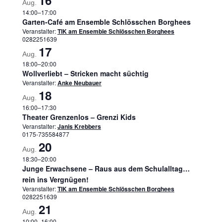
16
Aug.
14:00
–
17:00
Garten-Café am Ensemble Schlösschen Borghees
Veranstalter:
TIK am Ensemble Schlösschen Borghees
0282251639
17
Aug.
18:00
–
20:00
Wollverliebt – Stricken macht süchtig
Veranstalter:
Anke Neubauer
18
Aug.
16:00
–
17:30
Theater Grenzenlos – Grenzi Kids
Veranstalter:
Janis Krebbers
0175-735584877
20
Aug.
18:30
–
20:00
Junge Erwachsene – Raus aus dem Schulalltag…
rein ins Vergnügen!
Veranstalter:
TIK am Ensemble Schlösschen Borghees
0282251639
21
Aug.
10:00
–
16:00