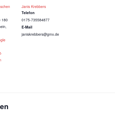
sschen
Janis Krebbers
Telefon
e 180
0175-735584877
ein
,
E-Mail
janiskrebbers@gmx.de
gle
t-
n
gen