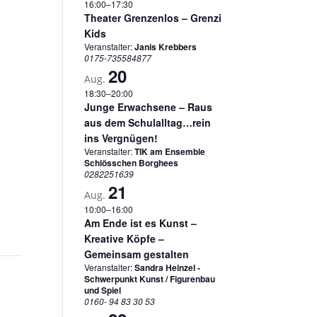
16:00
–
17:30
Theater Grenzenlos – Grenzi
Kids
Veranstalter:
Janis Krebbers
0175-735584877
20
Aug.
18:30
–
20:00
Junge Erwachsene – Raus
aus dem Schulalltag…rein
ins Vergnügen!
Veranstalter:
TIK am Ensemble
Schlösschen Borghees
0282251639
21
Aug.
10:00
–
16:00
Am Ende ist es Kunst –
Kreative Köpfe –
Gemeinsam gestalten
Veranstalter:
Sandra Heinzel -
Schwerpunkt Kunst / Figurenbau
und Spiel
0160- 94 83 30 53