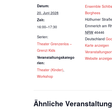
Datum:
Ensemble Schlö
20. Juni 2028
Borghees
Hüthumer Straß
Zeit:
Emmerich am Rh
16:00–17:30
NRW
46446
Serien:
Deutschland
Goo
Theater Grenzenlos –
Karte anzeigen
Grenzi Kids
Veranstaltungsor
Veranstaltungskatego
Website anzeige
rien:
Theater (Kinder)
,
Workshop
Ähnliche Veranstaltun