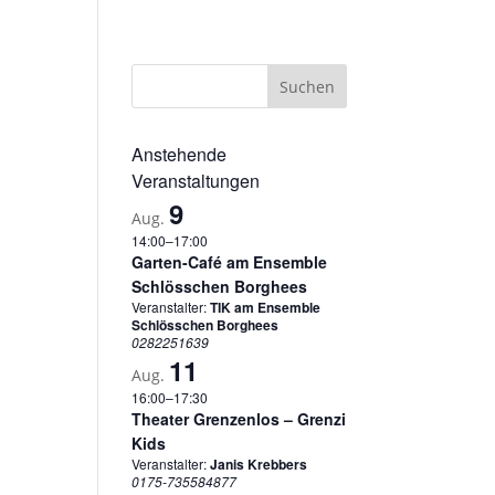
sum
Datenschutzerklärung
Cookie-Richtlinie (EU)
Anstehende
Veranstaltungen
9
Aug.
14:00
–
17:00
Garten-Café am Ensemble
Schlösschen Borghees
Veranstalter:
TIK am Ensemble
Schlösschen Borghees
0282251639
11
Aug.
16:00
–
17:30
Theater Grenzenlos – Grenzi
Kids
Veranstalter:
Janis Krebbers
0175-735584877