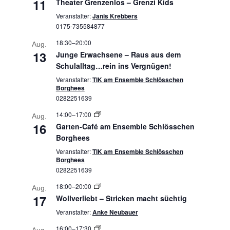
11
Theater Grenzenlos – Grenzi Kids
Veranstalter:
Janis Krebbers
0175-735584877
18:30
–
20:00
Aug.
13
Junge Erwachsene – Raus aus dem
Schulalltag…rein ins Vergnügen!
Veranstalter:
TIK am Ensemble Schlösschen
Borghees
0282251639
14:00
–
17:00
Aug.
16
Garten-Café am Ensemble Schlösschen
Borghees
Veranstalter:
TIK am Ensemble Schlösschen
Borghees
0282251639
18:00
–
20:00
Aug.
17
Wollverliebt – Stricken macht süchtig
Veranstalter:
Anke Neubauer
16:00
–
17:30