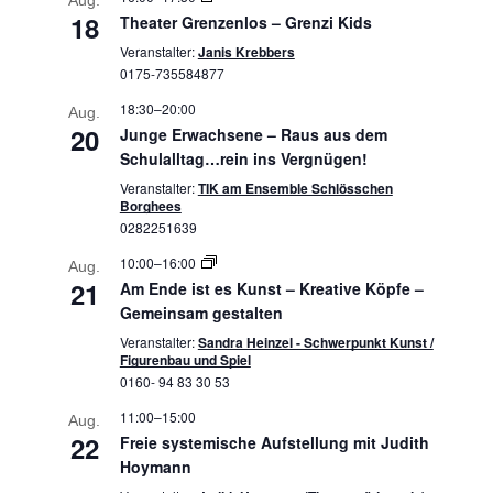
Aug.
18
Theater Grenzenlos – Grenzi Kids
Veranstalter:
Janis Krebbers
0175-735584877
18:30
–
20:00
Aug.
20
Junge Erwachsene – Raus aus dem
Schulalltag…rein ins Vergnügen!
Veranstalter:
TIK am Ensemble Schlösschen
Borghees
0282251639
10:00
–
16:00
Aug.
21
Am Ende ist es Kunst – Kreative Köpfe –
Gemeinsam gestalten
Veranstalter:
Sandra Heinzel - Schwerpunkt Kunst /
Figurenbau und Spiel
0160- 94 83 30 53
11:00
–
15:00
Aug.
22
Freie systemische Aufstellung mit Judith
Hoymann