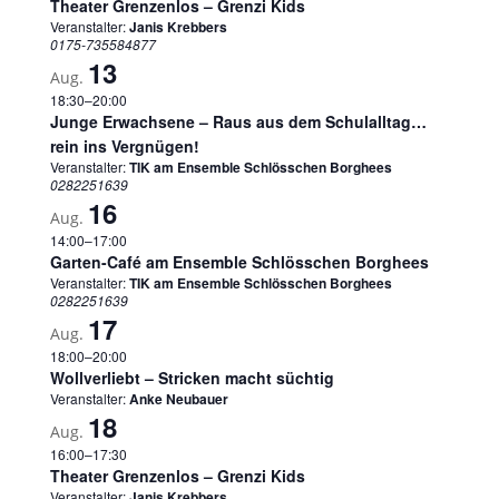
Theater Grenzenlos – Grenzi Kids
Veranstalter:
Janis Krebbers
0175-735584877
13
Aug.
18:30
–
20:00
Junge Erwachsene – Raus aus dem Schulalltag…
rein ins Vergnügen!
Veranstalter:
TIK am Ensemble Schlösschen Borghees
0282251639
16
Aug.
14:00
–
17:00
Garten-Café am Ensemble Schlösschen Borghees
Veranstalter:
TIK am Ensemble Schlösschen Borghees
0282251639
17
Aug.
18:00
–
20:00
Wollverliebt – Stricken macht süchtig
Veranstalter:
Anke Neubauer
18
Aug.
16:00
–
17:30
Theater Grenzenlos – Grenzi Kids
Veranstalter:
Janis Krebbers