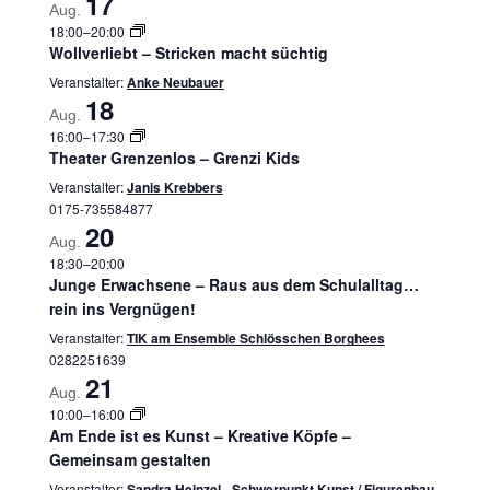
17
Aug.
18:00
–
20:00
Wollverliebt – Stricken macht süchtig
Veranstalter:
Anke Neubauer
18
Aug.
16:00
–
17:30
Theater Grenzenlos – Grenzi Kids
Veranstalter:
Janis Krebbers
0175-735584877
20
Aug.
18:30
–
20:00
Junge Erwachsene – Raus aus dem Schulalltag…
rein ins Vergnügen!
Veranstalter:
TIK am Ensemble Schlösschen Borghees
0282251639
21
Aug.
10:00
–
16:00
Am Ende ist es Kunst – Kreative Köpfe –
Gemeinsam gestalten
Veranstalter:
Sandra Heinzel - Schwerpunkt Kunst / Figurenbau