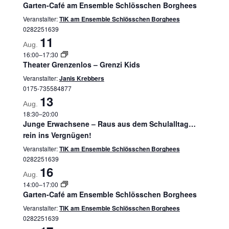
Garten-Café am Ensemble Schlösschen Borghees
Veranstalter:
TIK am Ensemble Schlösschen Borghees
0282251639
11
Aug.
16:00
–
17:30
Theater Grenzenlos – Grenzi Kids
Veranstalter:
Janis Krebbers
0175-735584877
13
Aug.
18:30
–
20:00
Junge Erwachsene – Raus aus dem Schulalltag…
rein ins Vergnügen!
Veranstalter:
TIK am Ensemble Schlösschen Borghees
0282251639
16
Aug.
14:00
–
17:00
Garten-Café am Ensemble Schlösschen Borghees
Veranstalter:
TIK am Ensemble Schlösschen Borghees
0282251639