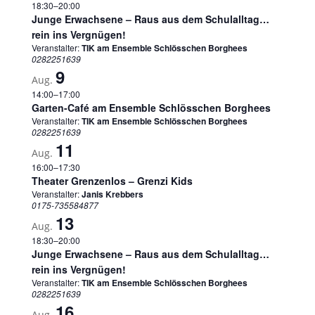
18:30
–
20:00
Junge Erwachsene – Raus aus dem Schulalltag…
rein ins Vergnügen!
Veranstalter:
TIK am Ensemble Schlösschen Borghees
0282251639
9
Aug.
14:00
–
17:00
Garten-Café am Ensemble Schlösschen Borghees
Veranstalter:
TIK am Ensemble Schlösschen Borghees
0282251639
11
Aug.
16:00
–
17:30
Theater Grenzenlos – Grenzi Kids
Veranstalter:
Janis Krebbers
0175-735584877
13
Aug.
18:30
–
20:00
Junge Erwachsene – Raus aus dem Schulalltag…
rein ins Vergnügen!
Veranstalter:
TIK am Ensemble Schlösschen Borghees
0282251639
16
Aug.