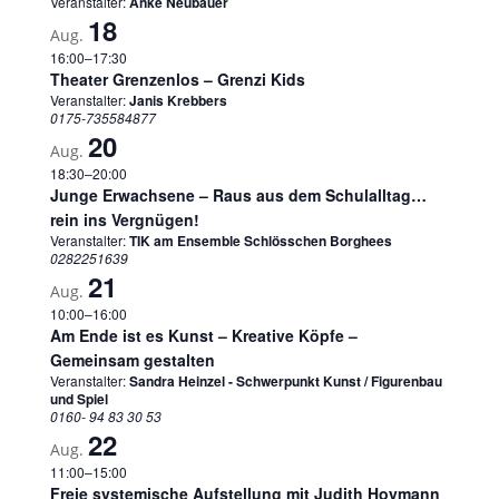
Veranstalter:
Anke Neubauer
18
Aug.
16:00
–
17:30
Theater Grenzenlos – Grenzi Kids
Veranstalter:
Janis Krebbers
0175-735584877
20
Aug.
18:30
–
20:00
Junge Erwachsene – Raus aus dem Schulalltag…
rein ins Vergnügen!
Veranstalter:
TIK am Ensemble Schlösschen Borghees
0282251639
21
Aug.
10:00
–
16:00
Am Ende ist es Kunst – Kreative Köpfe –
Gemeinsam gestalten
Veranstalter:
Sandra Heinzel - Schwerpunkt Kunst / Figurenbau
und Spiel
0160- 94 83 30 53
22
Aug.
11:00
–
15:00
Freie systemische Aufstellung mit Judith Hoymann