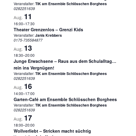
Veranstalter:
TIK am Ensemble Schlösschen Borghees
0282251639
11
Aug.
16:00
–
17:30
Theater Grenzenlos – Grenzi Kids
Veranstalter:
Janis Krebbers
0175-735584877
13
Aug.
18:30
–
20:00
Junge Erwachsene – Raus aus dem Schulalltag…
rein ins Vergnügen!
Veranstalter:
TIK am Ensemble Schlösschen Borghees
0282251639
16
Aug.
14:00
–
17:00
Garten-Café am Ensemble Schlösschen Borghees
Veranstalter:
TIK am Ensemble Schlösschen Borghees
0282251639
17
Aug.
18:00
–
20:00
Wollverliebt – Stricken macht süchtig