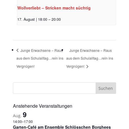
Wollverliebt – Stricken macht süchtig
17. August | 18:00
–
20:00
Junge Erwachsene – Raus
Junge Erwachsene – Raus
aus dem Schulalltag…rein ins
aus dem Schulalltag…rein ins
Vergnügen!
Vergnügen!
Anstehende Veranstaltungen
9
Aug.
14:00
–
17:00
Garten-Café am Ensemble Schlösschen Borghees