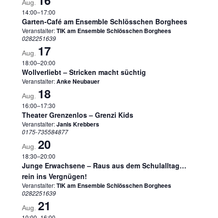
16
Aug.
14:00
–
17:00
Garten-Café am Ensemble Schlösschen Borghees
Veranstalter:
TIK am Ensemble Schlösschen Borghees
0282251639
17
Aug.
18:00
–
20:00
Wollverliebt – Stricken macht süchtig
Veranstalter:
Anke Neubauer
18
Aug.
16:00
–
17:30
Theater Grenzenlos – Grenzi Kids
Veranstalter:
Janis Krebbers
0175-735584877
20
Aug.
18:30
–
20:00
Junge Erwachsene – Raus aus dem Schulalltag…
rein ins Vergnügen!
Veranstalter:
TIK am Ensemble Schlösschen Borghees
0282251639
21
Aug.
10:00
–
16:00