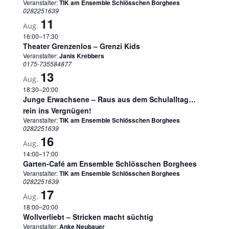
Veranstalter:
TIK am Ensemble Schlösschen Borghees
0282251639
11
Aug.
16:00
–
17:30
Theater Grenzenlos – Grenzi Kids
Veranstalter:
Janis Krebbers
0175-735584877
13
Aug.
18:30
–
20:00
Junge Erwachsene – Raus aus dem Schulalltag…
rein ins Vergnügen!
Veranstalter:
TIK am Ensemble Schlösschen Borghees
0282251639
16
Aug.
14:00
–
17:00
Garten-Café am Ensemble Schlösschen Borghees
Veranstalter:
TIK am Ensemble Schlösschen Borghees
0282251639
17
Aug.
18:00
–
20:00
Wollverliebt – Stricken macht süchtig
Veranstalter:
Anke Neubauer