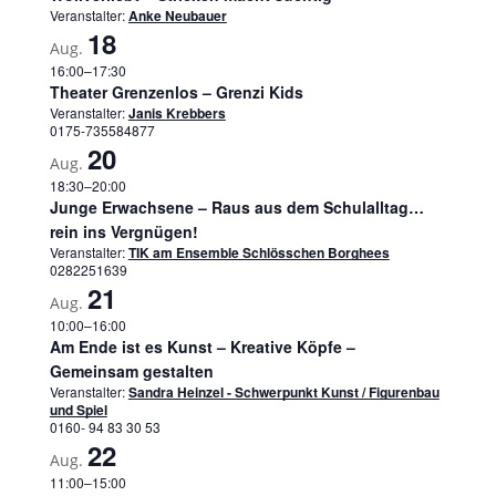
Veranstalter:
Anke Neubauer
18
Aug.
16:00
–
17:30
Theater Grenzenlos – Grenzi Kids
Veranstalter:
Janis Krebbers
0175-735584877
20
Aug.
18:30
–
20:00
Junge Erwachsene – Raus aus dem Schulalltag…
rein ins Vergnügen!
Veranstalter:
TIK am Ensemble Schlösschen Borghees
0282251639
21
Aug.
10:00
–
16:00
Am Ende ist es Kunst – Kreative Köpfe –
Gemeinsam gestalten
Veranstalter:
Sandra Heinzel - Schwerpunkt Kunst / Figurenbau
und Spiel
0160- 94 83 30 53
22
Aug.
11:00
–
15:00