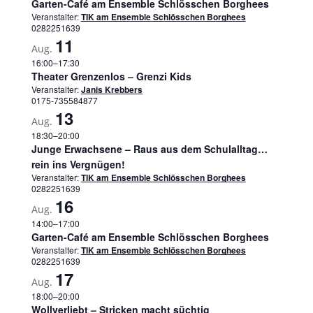
Garten-Café am Ensemble Schlösschen Borghees
Veranstalter:
TIK am Ensemble Schlösschen Borghees
0282251639
11
Aug.
16:00
–
17:30
Theater Grenzenlos – Grenzi Kids
Veranstalter:
Janis Krebbers
0175-735584877
13
Aug.
18:30
–
20:00
Junge Erwachsene – Raus aus dem Schulalltag…
rein ins Vergnügen!
Veranstalter:
TIK am Ensemble Schlösschen Borghees
0282251639
16
Aug.
14:00
–
17:00
Garten-Café am Ensemble Schlösschen Borghees
Veranstalter:
TIK am Ensemble Schlösschen Borghees
0282251639
17
Aug.
18:00
–
20:00
Wollverliebt – Stricken macht süchtig