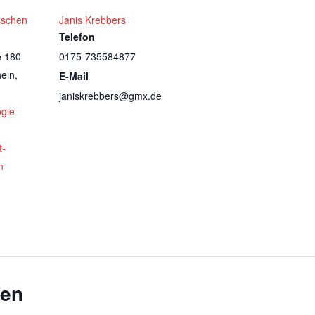
sschen
Janis Krebbers
Telefon
e 180
0175-735584877
ein
,
E-Mail
janiskrebbers@gmx.de
gle
t-
n
gen