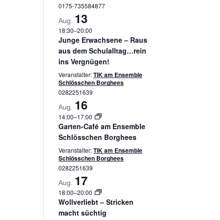
0175-735584877
13
Aug.
18:30
–
20:00
Junge Erwachsene – Raus
aus dem Schulalltag…rein
ins Vergnügen!
Veranstalter:
TIK am Ensemble
Schlösschen Borghees
0282251639
16
Aug.
14:00
–
17:00
Garten-Café am Ensemble
Schlösschen Borghees
Veranstalter:
TIK am Ensemble
Schlösschen Borghees
0282251639
17
Aug.
18:00
–
20:00
Wollverliebt – Stricken
macht süchtig