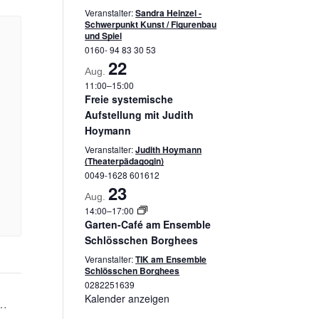
Veranstalter:
Sandra Heinzel -
Schwerpunkt Kunst / Figurenbau
und Spiel
0160- 94 83 30 53
22
Aug.
11:00
–
15:00
Freie systemische
Aufstellung mit Judith
Hoymann
Veranstalter:
Judith Hoymann
(Theaterpädagogin)
0049-1628 601612
23
Aug.
14:00
–
17:00
Garten-Café am Ensemble
Schlösschen Borghees
Veranstalter:
TIK am Ensemble
Schlösschen Borghees
0282251639
Kalender anzeigen
g…