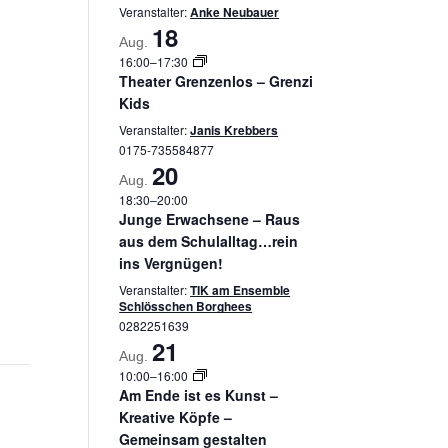
Veranstalter:
Anke Neubauer
18
Aug.
16:00
–
17:30
Theater Grenzenlos – Grenzi
Kids
Veranstalter:
Janis Krebbers
0175-735584877
20
Aug.
18:30
–
20:00
Junge Erwachsene – Raus
aus dem Schulalltag…rein
ins Vergnügen!
Veranstalter:
TIK am Ensemble
Schlösschen Borghees
0282251639
21
Aug.
10:00
–
16:00
Am Ende ist es Kunst –
Kreative Köpfe –
Gemeinsam gestalten