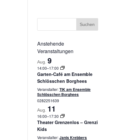
ssum
Datenschutzerklärung
Cookie-Richtlinie (EU)
Anstehende
Veranstaltungen
9
Aug.
14:00
–
17:00
Garten-Café am Ensemble
Schlösschen Borghees
Veranstalter:
TIK am Ensemble
Schlösschen Borghees
0282251639
11
Aug.
16:00
–
17:30
Theater Grenzenlos – Grenzi
Kids
Veranstalter:
Janis Krebbers