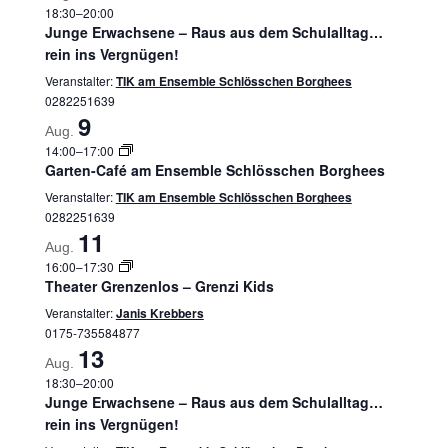
18:30
–
20:00
Junge Erwachsene – Raus aus dem Schulalltag…
rein ins Vergnügen!
Veranstalter:
TIK am Ensemble Schlösschen Borghees
0282251639
9
Aug.
14:00
–
17:00
Garten-Café am Ensemble Schlösschen Borghees
Veranstalter:
TIK am Ensemble Schlösschen Borghees
0282251639
11
Aug.
16:00
–
17:30
Theater Grenzenlos – Grenzi Kids
Veranstalter:
Janis Krebbers
0175-735584877
13
Aug.
18:30
–
20:00
Junge Erwachsene – Raus aus dem Schulalltag…
rein ins Vergnügen!