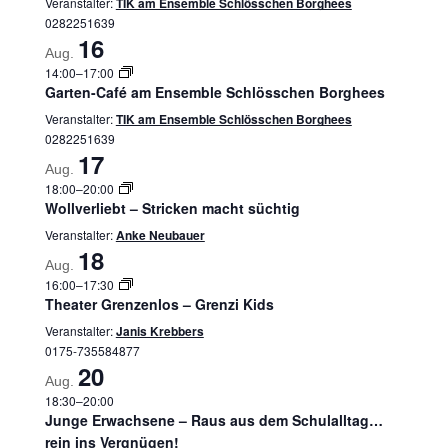
Veranstalter:
TIK am Ensemble Schlösschen Borghees
0282251639
16
Aug.
14:00
–
17:00
Garten-Café am Ensemble Schlösschen Borghees
Veranstalter:
TIK am Ensemble Schlösschen Borghees
0282251639
17
Aug.
18:00
–
20:00
Wollverliebt – Stricken macht süchtig
Veranstalter:
Anke Neubauer
18
Aug.
16:00
–
17:30
Theater Grenzenlos – Grenzi Kids
Veranstalter:
Janis Krebbers
0175-735584877
20
Aug.
18:30
–
20:00
Junge Erwachsene – Raus aus dem Schulalltag…
rein ins Vergnügen!