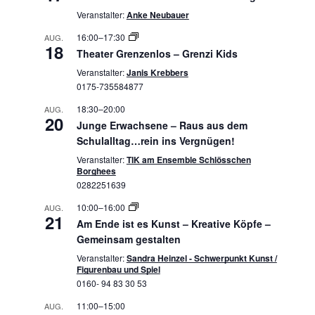
Veranstalter:
Anke Neubauer
16:00
–
17:30
AUG.
18
Theater Grenzenlos – Grenzi Kids
Veranstalter:
Janis Krebbers
0175-735584877
18:30
–
20:00
AUG.
20
Junge Erwachsene – Raus aus dem
Schulalltag…rein ins Vergnügen!
Veranstalter:
TIK am Ensemble Schlösschen
Borghees
0282251639
10:00
–
16:00
AUG.
21
Am Ende ist es Kunst – Kreative Köpfe –
Gemeinsam gestalten
Veranstalter:
Sandra Heinzel - Schwerpunkt Kunst /
Figurenbau und Spiel
0160- 94 83 30 53
11:00
–
15:00
AUG.