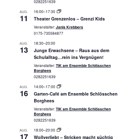
0282251639
16:00
–
17:30
AUG.
11
Theater Grenzenlos – Grenzi Kids
Veranstalter:
Janis Krebbers
0175-735584877
18:30
–
20:00
AUG.
13
Junge Erwachsene – Raus aus dem
Schulalltag…rein ins Vergnügen!
Veranstalter:
TIK am Ensemble Schlösschen
Borghees
0282251639
14:00
–
17:00
AUG.
16
Garten-Café am Ensemble Schlösschen
Borghees
Veranstalter:
TIK am Ensemble Schlösschen
Borghees
0282251639
18:00
–
20:00
AUG.
17
Wollverliebt – Stricken macht süchtig