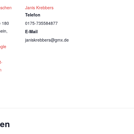
sschen
Janis Krebbers
Telefon
e 180
0175-735584877
ein
,
E-Mail
janiskrebbers@gmx.de
gle
t-
n
gen