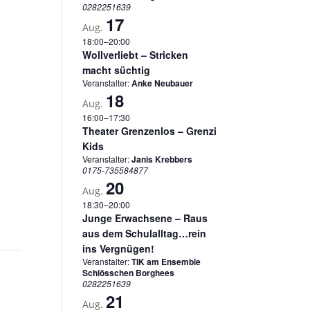
0282251639
17
Aug.
18:00
–
20:00
Wollverliebt – Stricken
macht süchtig
Veranstalter:
Anke Neubauer
18
Aug.
16:00
–
17:30
Theater Grenzenlos – Grenzi
Kids
Veranstalter:
Janis Krebbers
0175-735584877
20
Aug.
18:30
–
20:00
Junge Erwachsene – Raus
aus dem Schulalltag…rein
ins Vergnügen!
Veranstalter:
TIK am Ensemble
Schlösschen Borghees
0282251639
21
Aug.