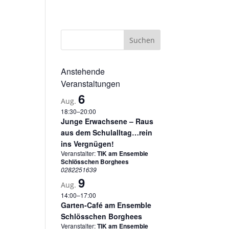
sum
Datenschutzerklärung
Cookie-Richtlinie (EU)
Anstehende
Veranstaltungen
6
Aug.
18:30
–
20:00
Junge Erwachsene – Raus
aus dem Schulalltag…rein
ins Vergnügen!
Veranstalter:
TIK am Ensemble
Schlösschen Borghees
0282251639
9
Aug.
14:00
–
17:00
Garten-Café am Ensemble
Schlösschen Borghees
Veranstalter:
TIK am Ensemble